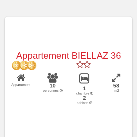
Appartement BIELLAZ 36
10
58
Appartement
1
personnes
m2
chambre
2
cabines